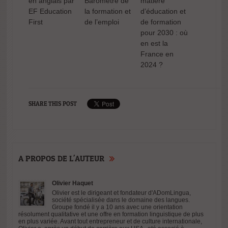
en anglais par
Baromètre de
matière
l’Union
EF Education
la formation et
d’éducation et
européenne en
First
de l’emploi
de formation
matière
pour 2030 : où
d’éducation et
en est la
de formation
France en
pour 2030 : où
2024 ?
en est la
France en
2024 ?
SHARE THIS POST
A PROPOS DE L'AUTEUR
Olivier Haquet
Olivier est le dirigeant et fondateur d'ADomLingua,
société spécialisée dans le domaine des langues.
Groupe fondé il y a 10 ans avec une orientation
résolument qualitative et une offre en formation linguistique de plus
en plus variée. Avant tout entrepreneur et de culture internationale,