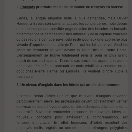
2.
L’anglais
prioritaire mais une demande du français en hausse
Certes,
la langue anglaise reste la plus demandée
, mais Olivier
Haquet, à travers son partenariat avec les conciergeries, note depuis
quelques temps une sensible augmentation des besoins en français,
notamment de la part des touristes amoureux de la capitale française
ou des régions de notre pays, cela reste pour eux une approche plus
vivante d’appréhender la ville de Paris, qui les fait tant rêver. Ainsi les
cours se déroulent souvent devant la Tour Eiffel ou Notre Dame.
L’enseignement se trouve totalement revisité pour le plus grand
plaisir de ses participants ! Dans ce cas précis, les apprenants auront
une envie décuplée de parcourir les mots relatifs aux couleurs ou au
goût chez Pierre Hermé ou Ladurée. Ils veulent joindre l’utile à
l’agréable.
3. Un niveau d’anglais dans les hôtels qui atteint des sommets
Il semble, selon Olivier Haquet, que le niveau d’anglais devienne
particulièrement élevé, les professeurs devant constamment vérifier
le niveau de leurs élèves et adopter des techniques à la pointe de la
modernité. Savoir se renouveler, proposer de nouvelles idées, de
nouveaux concepts pour améliorer la compréhension, est
foncièrement crucial. En effet, beaucoup d’hôtels recrutent des
employés natifs anglais ou accueillent des étrangers polyglottes