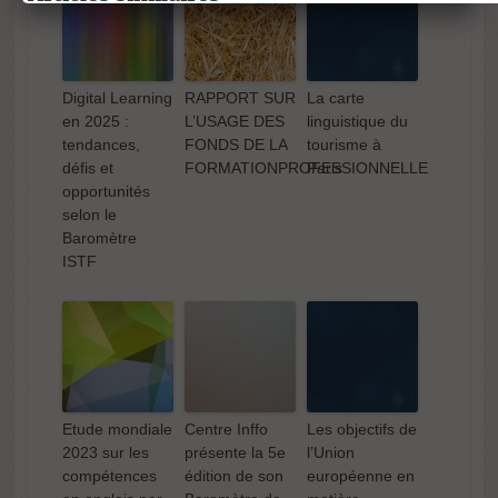
Digital Learning
RAPPORT SUR
La carte
en 2025 :
L’USAGE DES
linguistique du
tendances,
FONDS DE LA
tourisme à
Digital Learning
RAPPORT SUR
La carte
Etude mondial
défis et
FORMATIONPROFESSIONNELLE
Paris
en 2025 :
L’USAGE DES
linguistique du
2023 sur les
opportunités
tendances,
FONDS DE LA
tourisme à
compétences
selon le
défis et
FORMATIONPROFESSIONNELLE
Paris
en anglais par
Baromètre
opportunités
EF Education
ISTF
selon le
First
Baromètre
ISTF
Etude mondiale
Centre Inffo
Les objectifs de
2023 sur les
présente la 5e
l’Union
compétences
édition de son
européenne en
Les objectifs de