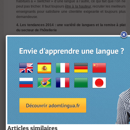
habitués à « switcher » d’une langue à l’autre, ce qui fait que l’on ne
peut pas tricher. Il faut toujours
être à la hauteur
, recruter les meilleurs
enseignants pour satisfaire une clientèle exigeante et toujours plus
demandeuse.
4. Les tendances 2014 : une variété de langues et la remise à plat
du secteur de l’hôtellerie
Entre le nouveau label « Palace » et la rude concurrence des hôtels
de luxe, l’heure est venue de refaire peau neuve et les grands hôtels
parisiens sont actuellement en cours de rénovation pour pouvoir faire
face aux petits nouveaux qui risquent bien de révolutionner l’offre
jusque là monopolisée par les entreprises françaises. Le Ritz ou le
Crillon ont entrepris de lourds travaux tandis que le Peninsula ouvrira
prochainement, c’est toute une industrie qui se remet en question. Il
faut dire que Le Mandarin Oriental ou le Shangri La ont sacrément
secoué la donne. Avec les capitaux forts venus de l’étranger, la
France doit remettre au goût du jour son patrimoine, peut-être un peu
trop endormi. Il va falloir être à la hauteur des exigences des clients
de plus en plus riches, et de plus en plus étrangers, habitués aux
standards internationaux de luxe,
y compris en langues
. La course
aux meilleurs services a juste démarré…
Articles similaires
Articles similaires