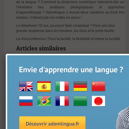
de la langue ? Comment la dimension numérique intervient-elle sur
l’évolution des pratiques pédagogiques et approches
d’apprentissage ? Adomlingua a trouvé deux solutions au fond très
simples, il fallait juste les mettre en place !
Le téléphone ! Et oui, pourquoi faire compliqué ? Pour une plus
grande souplesse dans les horaires, les lieux et le porte-feuille.
La visioconférence ! Pour la facilité, la flexibilité e
t même la lucidité.
Articles similaires
L’Esperanto et
Apprendre une
Digitalisation de
l’Interlingua:
langue en
modules
Deux Visions
tweetant ?
pédagogiques
pour une
immersifs
Communication
transverses: Le
Internationale
Guide
Méthodologique