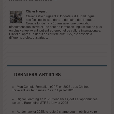
Décryptage du
Olivier Haquet
1er Baromètre
Olivier est le dirigeant et fondateur d'ADomLingua,
de la
société spécialisée dans le domaine des langues.
Transformation
Groupe fondé il y a 10 ans avec une orientation
résolument qualitative et une offre en formation linguistique de plus
Digitale dans la
en plus variée. Avant tout entrepreneur et de culture internationale,
Formation par
Olivier a, après un début de carrière aux USA , eté associé à
différents projets et startups.
la FFFOD
DERNIERS ARTICLES
Mon Compte Formation (CPF) en 2025 : Les Chiffres
Révèlent les Tendances Clés !
11 juillet 2025
Digital Learning en 2025 : tendances, défis et opportunités
selon le Baromètre ISTF
31 janvier 2025
Au 1er janvier 2025, le reste à charge pour mobiliser votre