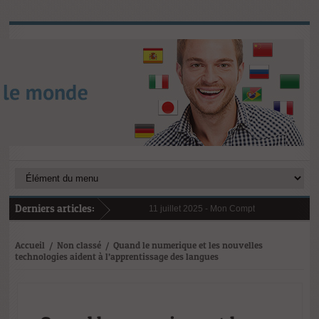
Derniers articles:
11 juillet 2025 -
Mon Compte Formation (CPF) 
6 janvier 2025 -
Au 1er janvier 2025, le rest
31 janvier 2025 -
Digital Learning en 2025 : 
21 octobre 2024 -
L’importance cruciale de la
Accueil
/
Non classé
/
Quand le numerique et les nouvelles
technologies aident à l’apprentissage des langues