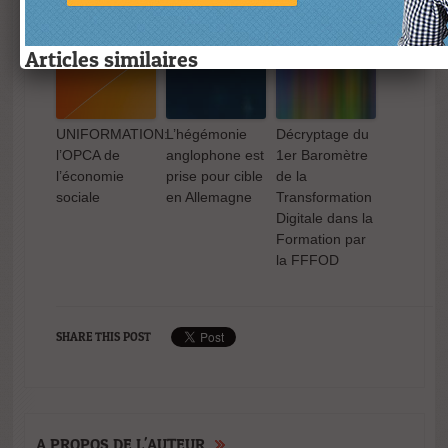
Articles similaires
UNIFORMATION:
L’hégémonie
Décryptage du
l’OPCA de
anglophone est
1er Baromètre
l’économie
prise pour cible
de la
sociale
en Allemagne
Transformation
L’Esperanto et
Apprendre une
Digitalisation de
UNIFORMATI
Digitale dans la
l’Interlingua:
langue en
modules
l’OPCA de
Formation par
Deux Visions
tweetant ?
pédagogiques
l’économie
la FFFOD
pour une
immersifs
sociale
Communication
transverses: Le
Internationale
Guide
Méthodologique
SHARE THIS POST
A PROPOS DE L'AUTEUR