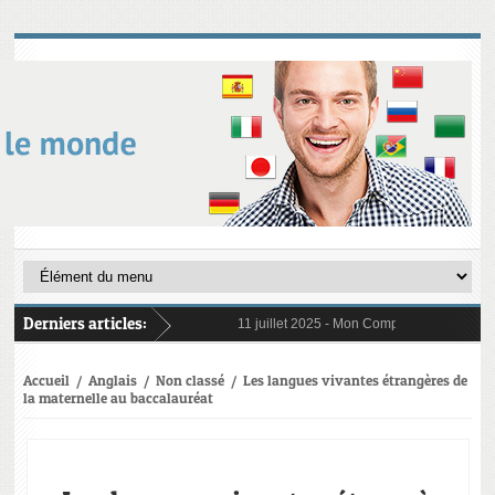
Derniers articles:
11 juillet 2025 -
Mon Compte Formation (CPF) 
6 janvier 2025 -
Au 1er janvier 2025, le res
31 janvier 2025 -
Digital Learning en 2025 :
21 octobre 2024 -
L’importance cruciale de l
Accueil
/
Anglais
/
Non classé
/
Les langues vivantes étrangères de
la maternelle au baccalauréat