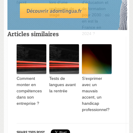
l’écrit
lors d’une
d’éducation et
recherche de
de formation
stage
pour 2030 : où
en est la
France en
Articles similaires
2024 ?
En 2022, un
L’importance
Les objectifs de
Comment
Comment
Tests de
S’exprimer
adulte sur dix
de
l’Union
monter en
monter en
langues avant
avec un
rencontre des
l’apprentissage
européenne en
compétences
compétences
la rentrée
mauvais
difficultés à
d’une langue
matière
dans son
dans son
accent, un
l’écrit
lors d’une
d’éducation et
entreprise ?
entreprise ?
handicap
recherche de
de formation
professionnel?
stage
pour 2030 : où
en est la
France en
2024 ?
SHARE THIS POST