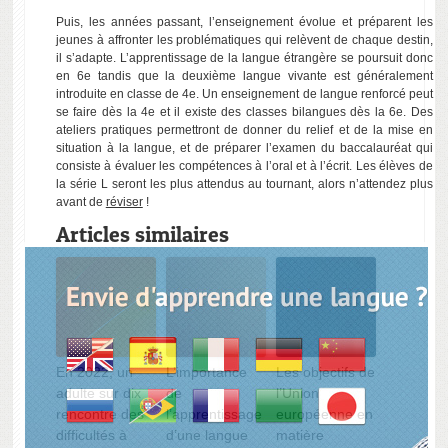
Puis, les années passant, l’enseignement évolue et préparent les
jeunes à affronter les problématiques qui relèvent de chaque destin,
il s’adapte. L’apprentissage de la langue étrangère se poursuit donc
en 6e tandis que la deuxième langue vivante est généralement
introduite en classe de 4e.
Un enseignement de langue renforcé
peut
se faire dès la 4e et il existe des classes bilangues dès la 6e. Des
ateliers pratiques permettront de donner du relief et de la mise en
situation à la langue, et de préparer l’examen du baccalauréat qui
consiste à évaluer les compétences à l’oral et à l’écrit. Les élèves de
la série L seront les plus attendus au tournant, alors n’attendez plus
avant de
réviser
!
Articles similaires
En 2022, un
L’importance
Les objectifs de
adulte sur dix
de
l’Union
rencontre des
l’apprentissage
européenne en
difficultés à
d’une langue
matière