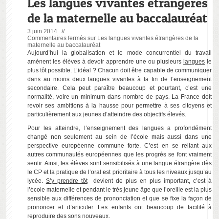
Les langues vivantes étrangères
de la maternelle au baccalauréat
3 juin 2014 //
Commentaires fermés
sur Les langues vivantes étrangères de la
maternelle au baccalauréat
Aujourd’hui la globalisation et le mode concurrentiel du travail
amènent les élèves à devoir apprendre une ou plusieurs
langues
le
plus tôt possible. L’idéal ? Chacun doit être capable de communiquer
dans au moins deux langues vivantes à la fin de l’enseignement
secondaire. Cela peut paraître beaucoup et pourtant, c’est une
normalité, voire un minimum dans nombre de pays. La France doit
revoir ses ambitions à la hausse pour permettre à ses citoyens et
particulièrement aux jeunes d’atteindre des objectifs élevés.
Pour les atteindre, l’enseignement des langues a profondément
changé non seulement au sein de l’école mais aussi dans une
perspective européenne commune forte. C’est en se reliant aux
autres communautés européennes que les progrès se font vraiment
sentir. Ainsi, les élèves sont sensibilisés à une langue étrangère dès
le CP et la pratique de l’oral est prioritaire à tous les niveaux jusqu’au
lycée.
S’y prendre tôt
devient de plus en plus important, c’est à
l’école maternelle et pendant le très jeune âge que l’oreille est la plus
sensible aux différences de prononciation et que se fixe la façon de
prononcer et d’articuler. Les enfants ont beaucoup de facilité à
reproduire des sons nouveaux.