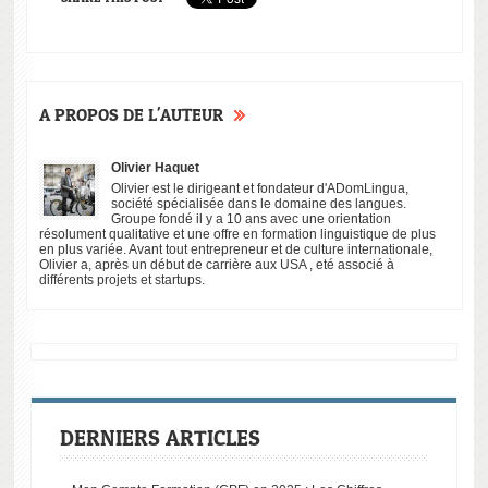
A PROPOS DE L'AUTEUR
S’exprimer
Olivier Haquet
avec un
Olivier est le dirigeant et fondateur d'ADomLingua,
mauvais
société spécialisée dans le domaine des langues.
Groupe fondé il y a 10 ans avec une orientation
accent, un
résolument qualitative et une offre en formation linguistique de plus
handicap
en plus variée. Avant tout entrepreneur et de culture internationale,
Olivier a, après un début de carrière aux USA , eté associé à
professionnel?
différents projets et startups.
DERNIERS ARTICLES