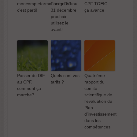
moncompteformation.gouv.fr
Fin du DIF au
CPF TOEIC :
c’est parti!
31 décembre
ça avance
moncompteformation.gouv.fr
Fin du DIF au
CPF TOEIC :
Passer du DIF
prochain:
c’est parti!
31 décembre
ça avance
au CPF,
utilisez le
prochain:
comment ça
avant!
utilisez le
marche?
avant!
Passer du DIF
Quels sont vos
Quatrième
au CPF,
tarifs ?
rapport du
Quatrième
comment ça
comité
rapport du
marche?
scientifique de
comité
l’évaluation du
scientifique de
Plan
l’évaluation du
d’investissement
Plan
dans les
d’investissement
compétences
dans les