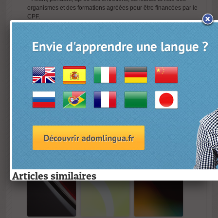
organismes et des
formations agréées pour être financées par le
CPF
.
Ces formations sont qualifiantes : elles sont sanctionnées par des
diplômes ou des certifications. Elles peuvent s’inscrire dans un
accompagnement à la validation des acquis de l’expérience (VAE).
Informez-vous des conditions, des débouchés, du nombre d’heures
liés à chacun des programmes qui vous intéressent et confrontez ces
informations avec le point de vue de vos interlocuteurs.
Souvenez-vous que votre intérêt est d’apporter à cette gestion de
votre CPF une vraie réflexion et de l’utiliser sans réserve, pour un vrai
projet. C’est peut-être la clé de votre avenir !
L’anglais, l espagnol, l’allemand et le FLE sont éligibles au CPF
voir https://www.adomlingua.fr/compte-personnel-formation-cpf-
anglais
Articles similaires
Articles similaires