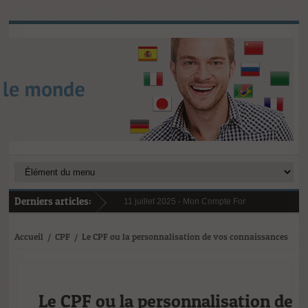
Derniers articles:
11 juillet 2025 -
Mon Compte Formation (CPF) en 202
6 janvier 2025 -
Au 1er janvier 2025, le reste à ch
31 janvier 2025 -
Digital Learning en 2025 : tendan
21 octobre 2024 -
L’importance cruciale de la form
Accueil
/
CPF
/
Le CPF ou la personnalisation de vos connaissances
Le CPF ou la personnalisation de