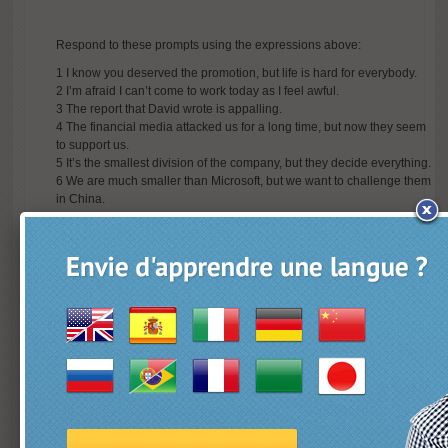
Respond to these prompts using the expressions above:
1 I know you deserved the promotion, but life is hard for everybody.
2 I’m afraid I can’t come to work today as I feel awful.
3 The report that David wrote is appalling.
4 The financial media attacked us for a long time, but now they seem
to support us.
5 It’s the smallest division of the company, but they decide everything.
6 We are much smaller than Microsoft, but we want to challenge them
in China.
Consulter les réponses à ce test d anglais
D’autres tests plus complets et dans d’autres langues sur notre site
L’anglais est éligible au CPF
Articles similaires