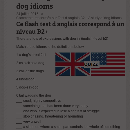
dog idioms
24 juillet 2015 //
Commentaires fermés
sur Test d anglais B2 – A study of dog idioms
Ce flash test d anglais correspond à un
niveau B2+
There are lots of
expressions with dog in English (level b2)
Match these idioms to the definitions below.
1 a dog’s breakfast
2 as sick as a dog
3 call off the dogs
4 underdog
5 dog-eat-dog
6 tail wagging the dog
___ cruel, highly competitive
___ something that has been done very badly
___ one who is expected to lose a contest or struggle
___ stop chasing, threatening or hounding
___ very unwell
___ a situation where a small part controls the whole of something