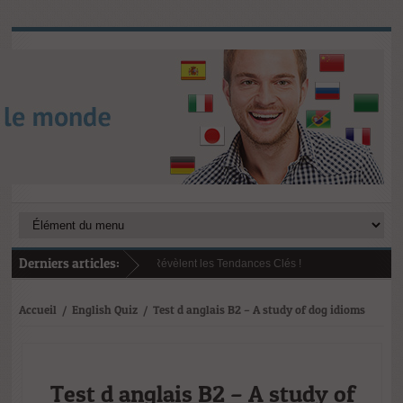
Derniers articles:
(CPF) en 2025 : Les Chiffres Révèlent les Tendances Clés !
e reste à charge pour mobiliser votre CPF augmente
025 : tendances, défis et opportunités selon le Baromètre ISTF
e de la formation professionnelle en Europe : ce que révèle le rapport Draghi
Accueil
/
English Quiz
/
Test d anglais B2 – A study of dog idioms
Test d anglais B2 – A study of