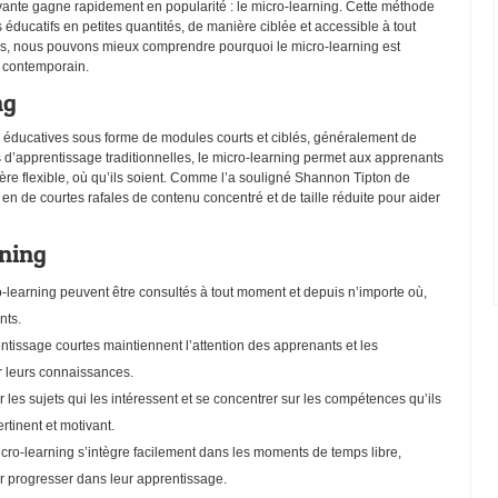
ante gagne rapidement en popularité : le micro-learning. Cette méthode
éducatifs en petites quantités, de manière ciblée et accessible à tout
s, nous pouvons mieux comprendre pourquoi le micro-learning est
 contemporain.
ng
ns éducatives sous forme de modules courts et ciblés, généralement de
d’apprentissage traditionnelles, le micro-learning permet aux apprenants
re flexible, où qu’ils soient. Comme l’a souligné Shannon Tipton de
en de courtes rafales de contenu concentré et de taille réduite pour aider
ning
-learning peuvent être consultés à tout moment et depuis n’importe où,
nts.
ntissage courtes maintiennent l’attention des apprenants et les
r leurs connaissances.
 les sujets qui les intéressent et se concentrer sur les compétences qu’ils
rtinent et motivant.
icro-learning s’intègre facilement dans les moments de temps libre,
r progresser dans leur apprentissage.