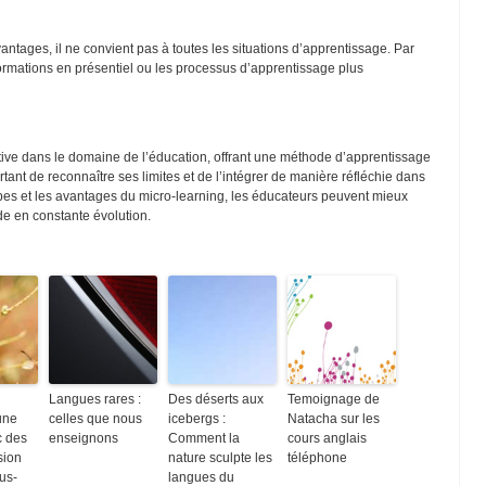
tages, il ne convient pas à toutes les situations d’apprentissage. Par
rmations en présentiel ou les processus d’apprentissage plus
ative dans le domaine de l’éducation, offrant une méthode d’apprentissage
ortant de reconnaître ses limites et de l’intégrer de manière réfléchie dans
les similaires
pes et les avantages du micro-learning, les éducateurs peuvent mieux
 en constante évolution.
tages du
La ludopédagogie
Comment
Langues rares :
Des désert
uisme
une méthode
apprendre une
celles que nous
icebergs :
s
d’enseignement
langue avec des
enseignons
Comment 
Langues rares :
Des déserts aux
Temoignage de
rs en
innovante qui
films en version
nature scul
une
celles que nous
icebergs :
Natacha sur les
gie.
intègre le jeu
originale sous-
langues d
c des
enseignons
Comment la
cours anglais
dans le processus
titrée ?
monde
sion
nature sculpte les
téléphone
d’apprentissage
us-
langues du
pour révolutionner