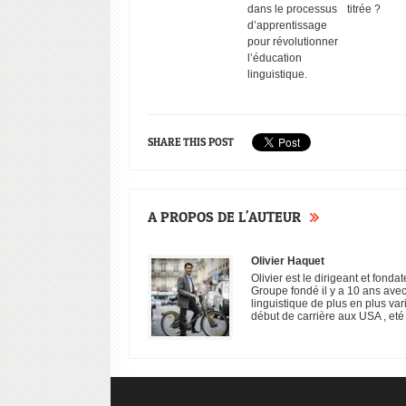
dans le processus
titrée ?
d’apprentissage
pour révolutionner
l’éducation
linguistique.
SHARE THIS POST
Temoign
Natacha s
cours ang
A PROPOS DE L'AUTEUR
téléphon
Olivier Haquet
Olivier est le dirigeant et fon
Groupe fondé il y a 10 ans avec
linguistique de plus en plus var
début de carrière aux USA , eté 