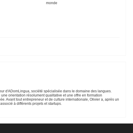
monde
l’éducation
linguistique.
age de
ur les
lais
e
dateur d'ADomLingua, société spécialisée dans le domaine des langues.
 une orientation résolument qualitative et une offre en formation
iée. Avant tout entrepreneur et de culture internationale, Olivier a, après un
associé à différents projets et startups.