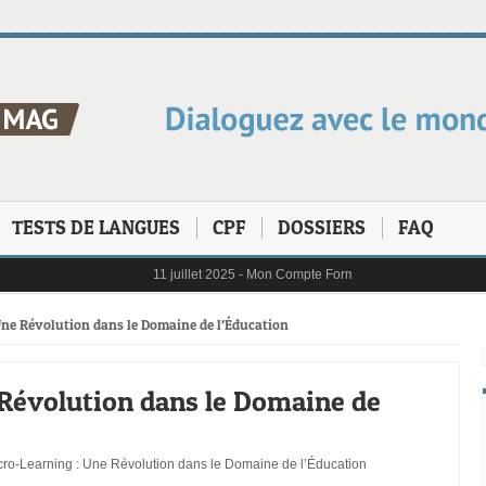
TESTS DE LANGUES
CPF
DOSSIERS
FAQ
11 juillet 2025 -
Mon Compte Formation (CPF) en 2025 : Les 
6 janvier 2025 -
Au 1er janvier 2025, le reste à charge pou
31 janvier 2025 -
Digital Learning en 2025 : tendances, défi
21 octobre 2024 -
L’importance cruciale de la formation pro
Une Révolution dans le Domaine de l’Éducation
 Révolution dans le Domaine de
cro-Learning : Une Révolution dans le Domaine de l’Éducation