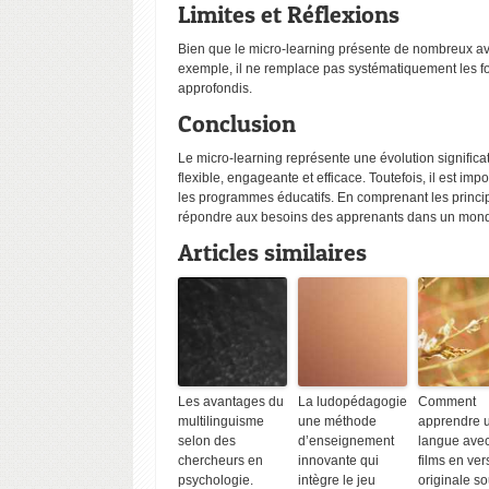
Limites et Réflexions
Bien que le micro-learning présente de nombreux avan
exemple, il ne remplace pas systématiquement les fo
approfondis.
Conclusion
Le micro-learning représente une évolution signific
flexible, engageante et efficace. Toutefois, il est imp
Artic
les programmes éducatifs. En comprenant les princi
répondre aux besoins des apprenants dans un monde
Articles similaires
Les avan
multiling
selon de
Les avantages du
La ludopédagogie
Comment
chercheu
multilinguisme
une méthode
apprendre 
psycholo
selon des
d’enseignement
langue ave
chercheurs en
innovante qui
films en ver
psychologie.
intègre le jeu
originale so