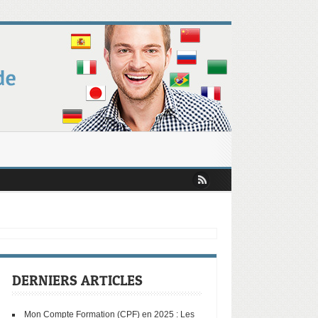
Chiffres Révèlent les Tendances Clés !
r mobiliser votre CPF augmente
s et opportunités selon le Baromètre ISTF
fessionnelle en Europe : ce que révèle le rapport Draghi
DERNIERS ARTICLES
Mon Compte Formation (CPF) en 2025 : Les