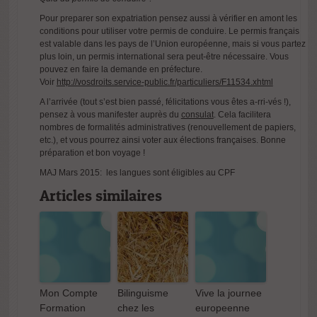
un atout pour
l’avenir
Pour preparer son expatriation pensez aussi à vérifier en amont les
conditions pour utiliser votre permis de conduire. Le permis français
est valable dans les pays de l’Union européenne, mais si vous partez
plus loin, un permis international sera peut-être nécessaire. Vous
pouvez en faire la demande en préfecture.
Voir
http://vosdroits.service-public.fr/particuliers/F11534.xhtml
A l’arrivée (tout s’est bien passé, félicitations vous êtes a-rri-vés !),
pensez à vous manifester auprès du
consulat
. Cela facilitera
Rentrée 2012 :
nombres de formalités administratives (renouvellement de papiers,
Record
etc.), et vous pourrez ainsi voter aux élections françaises. Bonne
préparation et bon voyage !
d’adeptes de la
langue arabe
MAJ Mars 2015:
les langues sont éligibles au CPF
en France
Articles similaires
Mon Compte
Bilinguisme
Vive la journee
Formation
chez les
europeenne