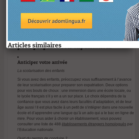
formalités douanières pour ne pas avoir de souci.
Une fois la perle trouvée, n’oubliez pas
d’organiser le suivi de votre courrier,
et de contacter votre banque pour
transférer ou clôturer votre compte
Articles similaires
pour preparer son expatriation.
Anticiper votre arrivée
La scolarisation des enfants
Si vous avez des enfants, préoccupez vous suffisamment à l’avance
de leur scolarisation pour preparer son expatriation. Deux options
Mon Compte
Bilinguisme
Vive la journee
L’Impact
pour vos bouts de choux : une immersion dans une école locale, ou
Formation
chez les
europeenne
Transformateu
le lycée français s’il y en a un sur place. Le choix dépendra de la
(CPF) en 2025
enfants et les
des langues !
des LLM sur
confiance que vous avez dans leurs facultés d’adaptation, et de leur
: Les Chiffres
jeunes : quand
les Langues
âge aussi ! Il est plus facile à un petit de s’intégrer dans une nouvelle
école et d’apprendre une langue qu’à un ado qui a le bac en ligne de
Révèlent les
les langues
Rares :
mire. Pour vous aider à choisir un établissement, vous pouvez
Tendances
sont un
Perspectives e
consulter une liste de 488
établissements étrangers homologués
par
Clés !
avantage
Innovations
l’Education nationale.
considerable et
Quid du permis de conduire ?