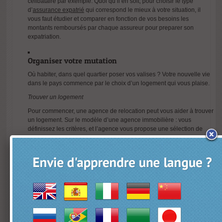
célibataire par exemple. Quoi qu’il en soit, pour choisir le type
d’
assurance expatrié
qui correspond le mieux à votre situation, il
vous faut étudier et comparer en fonction de vos besoins les
montants remboursés par chaque assureur pour preparer son
expatriation.
Organiser votre mutation
Où habiter, dans quel quartier poser vos valises ? Votre nouvelle vie
dans le pays commence par le choix d’un logement qui vous plaise.
Trouver un logement
Pour commencer, une agence de relocation peut vous aider à trouver
un logement. Sur le modèle d’une agence immobilière : vous
définissez les critères, et l’agence vous propose une sélection de
biens.
Organiser le déménagement
Deuxième étape, le déménagement. Un déménagement international
ne s’improvise pas à la dernière minute, sous peine de vous
retrouver sur place avec juste une valise et les affaires que vous
portez sur vous ! Dès 3 mois avant le départ, comparez les devis des
déménageurs. A titre d’exemple, le déménagement d’un appartement
de 3-4 pièces (30 m3) coûte environ 7 000 € vers New-York et 8 500
€ pour Tokyo. Préférez un déménageur qui prenne en charge les