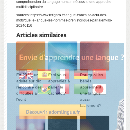
compréhension du langage humain nécessite une approche
multidisciplinaire.
sources:
https://www.lefigaro.fr/langue-francaise/actu-des-
mots/quelle-langue-les-hommes-prehistoriques-parlaient-ils-
20240116
Articles similaires
En 2022, un
Et si vous
Pourquoi les
adulte sur dix
appreniez à
bébés
rencontre des
parler le
apprennent
difficultés à
cachalot?
une langue
l’écrit
aussi
facilement?