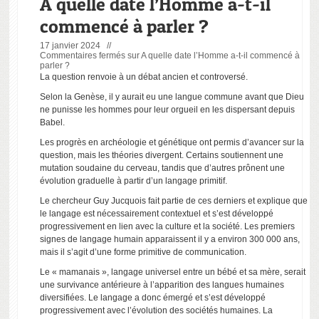
A quelle date l’Homme a-t-il
commencé à parler ?
17 janvier 2024 //
Commentaires fermés
sur A quelle date l’Homme a-t-il commencé à
parler ?
La question renvoie à un débat ancien et controversé.
Selon la Genèse, il y aurait eu une langue commune avant que Dieu
ne punisse les hommes pour leur orgueil en les dispersant depuis
Babel.
Les progrès en archéologie et génétique ont permis d’avancer sur la
question, mais les théories divergent. Certains soutiennent une
mutation soudaine du cerveau, tandis que d’autres prônent une
évolution graduelle à partir d’un langage primitif.
Le chercheur Guy Jucquois fait partie de ces derniers et explique que
le langage est nécessairement contextuel et s’est développé
progressivement en lien avec la culture et la société. Les premiers
signes de langage humain apparaissent il y a environ 300 000 ans,
mais il s’agit d’une forme primitive de communication.
Le « mamanais », langage universel entre un bébé et sa mère, serait
une survivance antérieure à l’apparition des langues humaines
diversifiées. Le langage a donc émergé et s’est développé
progressivement avec l’évolution des sociétés humaines. La