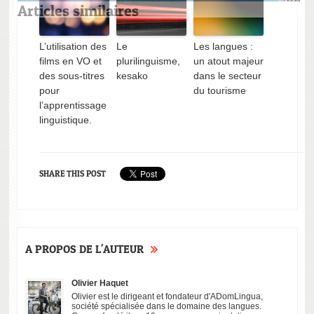
Articles similaires
L’utilisation des
Le
Les langues :
films en VO et
plurilinguisme,
un atout majeur
des sous-titres
kesako
dans le secteur
pour
du tourisme
l’apprentissage
En 2022, un
Et si vous
Pourquoi les
L’utilisation de
linguistique.
adulte sur dix
appreniez à
bébés
films en VO et
rencontre des
parler le
apprennent
des sous-titres
difficultés à
cachalot?
une langue
pour
l’écrit
aussi
l’apprentissag
SHARE THIS POST
facilement?
linguistique.
A PROPOS DE L'AUTEUR
Olivier Haquet
Les langues :
Olivier est le dirigeant et fondateur d'ADomLingua,
un atout majeur
société spécialisée dans le domaine des langues.