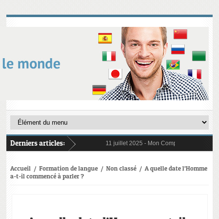
Derniers articles:
11 juillet 2025 -
Mon Compte Formation (CPF)
6 janvier 2025 -
Au 1er janvier 2025, le res
31 janvier 2025 -
Digital Learning en 2025 :
21 octobre 2024 -
L’importance cruciale de 
Accueil
/
Formation de langue
/
Non classé
/
A quelle date l’Homme
a-t-il commencé à parler ?