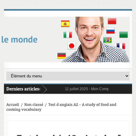
Derniers articles:
11 juillet 2025 -
Mon Compte Formation (CPF) 
6 janvier 2025 -
Au 1er janvier 2025, le res
31 janvier 2025 -
Digital Learning en 2025 : 
21 octobre 2024 -
L’importance cruciale de l
Accueil
/
Non classé
/
Test d anglais A2 – A study of food and
cooking vocabulary