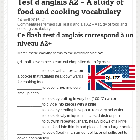
Test d anglais A2 – A study of
food and cooking vocabulary
24 avril 2015 //
Commentaires fermés
sur Test d anglais A2 – A study of food and
cooking vocabulary
Ce flash test d anglais correspond à un
niveau A2+
Match these cooking terms to the definitions below.
grill boil stew mince steam cut chop slice deep fry roast
___________ to cook with a device on
a cooker that radiates heat downwards
for cooking food
___________ to cut or chop into very
small pieces
___________ to cook by putting in very hot (100 °C) water
___________ to divide into pieces with a knife
___________ to cook by heating in vapour from very hot water
___________ to cook slowly in liquid in a closed dish or pan
___________ to cut with repeated, sharp, heavy blows of a knife
___________ to cut food into thin, broad pieces from a larger portion
___________ to cook (food) in an amount of fat or oil sufficient to
cover it completely