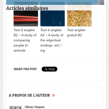
Articles similaires
Test d anglais
Test d anglais
Test anglais
B2 – A study of
A2 – A study of
gratuit B1
comparing
the adjectival
Test d anglais
Quand le
Test d anglais
Test d anglais
people to
endings -ed / -
B1 – A study of
numerique et
B1 – A study of
B2 – A study o
animals
ing
phrasal verbs
les nouvelles
suffixes
comparing
with turn
technologies
people to
aident à
animals
l’apprentissage
SHARE THIS POST
des langues
A PROPOS DE L'AUTEUR
Olivier Haquet