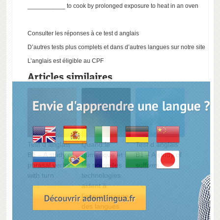
___________ to cook by prolonged exposure to heat in an oven
Consulter les réponses à ce test d anglais
D’autres tests plus complets et dans d’autres langues sur notre site
L’anglais est éligible au CPF
Articles similaires
Test d anglais
Quand le
Test d anglais
B1 – A study of
numerique et
B1 – A study of
phrasal verbs
les nouvelles
suffixes
with turn
technologies
aident à
l’apprentissage
des langues