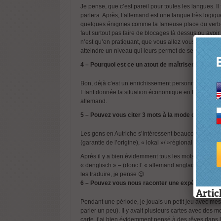
Je pense, que c’est pareil pour toutes les langues. I
parlera. Après,
l’allemand est une langue très logiqu
quelques énigmes comme la fameuse place du verbe 
faut surtout pas faire de blocages là dessus ou avoir 
n’est qu’en pratiquant, que vous allez vous améliorer. 
atteindre un niveau qui leurs permet de se débrouille
4 – Pourquoi est ce un atout de maîtriser votre la
Bon, déjà c’est un enrichissement personnel. Chaque
Etant donnée la situation économique en Europe en c
allemand.
5 – Pouvez vous citer 3 mots à la mode dans votre 
Les gens en Autriche s’intéressent beaucoup à l’ori
(garantie de l’origine), « lokal »/ »régional » ou « 
Après il y a bien évidemment tous les mots plus ou 
« denglisch » – (donc l’ « allemand anglais »): smse
les traduire, je pense 😉
6 – Pouvez vous nous raconter une expérience or
Artic
Pendant une période, je jouais un petit jeu avec me
parler un peu). Il y avait plusieurs cartes avec des mo
carte, j’ai bien évidemment pensé à des rêves dans l