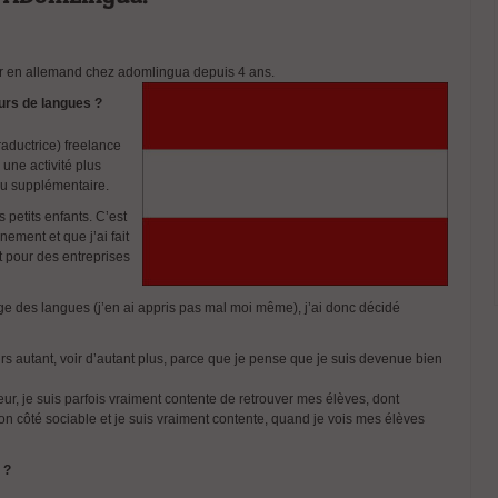
eur en allemand chez adomlingua depuis 4 ans.
urs de langues ?
traductrice) freelance
 une activité plus
nu supplémentaire.
 petits enfants. C’est
nement et que j’ai fait
 pour des entreprises
ge des langues (j’en ai appris pas mal moi même), j’ai donc décidé
jours autant, voir d’autant plus, parce que je pense que je suis devenue bien
ur, je suis parfois vraiment contente de retrouver mes élèves, dont
on côté sociable et je suis vraiment contente, quand je vois mes élèves
 ?