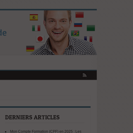
s Révèlent les Tendances Clés !
ser votre CPF augmente
portunités selon le Baromètre ISTF
elle en Europe : ce que révèle le rapport Draghi
DERNIERS ARTICLES
Mon Compte Formation (CPF) en 2025 : Les