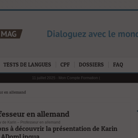
TESTS DE LANGUES
CPF
DOSSIERS
FAQ
11 juillet 2025 -
Mon Compte Formation (CPF) en 2025 : Les Chiffre
6 janvier 2025 -
Au 1er janvier 2025, le reste à charge pour mobili
31 janvier 2025 -
Digital Learning en 2025 : tendances, défis et op
21 octobre 2024 -
L’importance cruciale de la formation professionn
eur en allemand
fesseur en allemand
w de Karin – Professeur en allemand
ns à découvrir la présentation de Karin
z ADomLingua.