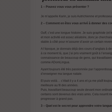
1 – Pouvez vous vous présenter ?
Je m’appelle Karin, je suis Autrichienne et profess
2 – Comment en êtes vous arrivé à donner des co
Ouff, c’est une longue histoire. Je suis graphiste (et 
et mon activité est assez aléatoire, donc je cherchais
stable à côté pour m’assurer d’avoir un certain reve
A l’époque, je donnais déjà des cours d’anglais à des
à ce moment là, que j’ai pris vraiment goût à l’enseig
connaissance de beaucoup de gens, qui travaillaient
comme ADomLingua.
Ayant toujours été très passionnée par l’apprentissa
d’enseigner ma langue natale.
Et puis voilà… c’était il y a 4 ans et ça me plaît tou
meilleure au fil des années.
Puis, travaillant beaucoup seule devant mon ordinate
certains sont devenus des vrais amis. Cela nourrit m
progresser à grand pas.
3 – Quel est le secret pour apprendre votre langue