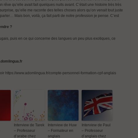
ve qu’elle avait fait quelques nuits avant. C’était une histoire très très
 surprise, qu’elle me raconte des telles choses alors qu’on venait tout juste
arler… Mais bon, voilà, ça fait parti de notre profession je pense. C’est
 de Sara
Interview de
Interview de
Interview de Tarek
Interview 
endre ?
ice
Gérard Nouaille-
Clémence –
– Professeur
– Formate
Degorce –
Professeur
d’arabe chez
anglais
rtugais, puis en ce qui concerne des langues un peu plus exotiques, ce
Professeur en
d’anglais chez
ADomLingua
anglais chez
ADomLingua
ADomLingua
Adomlingua.fr
oir https://www.adomlingua.fr/compte-personnel-formation-cpf-anglais
 de Paul
seur
 chez
gua
e
Interview de Tarek
Interview de Huw
Interview de Paul
–
– Professeur
– Formateur en
– Professeur
d’arabe chez
anglais
d’anglais chez