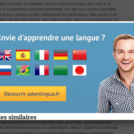
l faut s’exposer un maximum, plus on entend la langue, plus vite on la
e
et la grammaire est assez importante, voir, elle vous aidera à déchiffrer
dans la phrase ou bien évidemment les déclinaisons. Mais après, il ne
peur de faire des erreurs. Vous allez en faire, mais ce n’est pas grave, ce
Parfois, les gens sont surpris de la vitesse à laquelle ils arrivent à
r au quotidien.
ngue ?
 nouvelle langue apprise est une ouverture vers une nouvelle culture.
e moment, c’est en plus certainement un atout professionnel de parler
langue et leurs significations ?
gine de leurs produits, donc des mots comme: « Herkunftsgarantie »
hausgemacht » (fait maison) sont très à la mode depuis plusieurs années.
moins empruntés de l’anglais – que nous appelons d’ailleurs aussi du
n, twitten, socializen, googlen, chillen, herumcruisen, fake… Pas besoin de
iginale lors de vos cours avec ADomLingua ?
les similaires
s nouveaux élèves lors du premier cours (pour ceux, qui savaient déjà
ts clés dessus et une de ces cartes disait « rêves ». Quand j’ai écrit cette
a vie et c’est comme ça, que la plus part de mes élèves l’ont interprété…