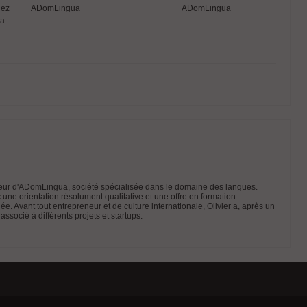
hez
ADomLingua
ADomLingua
a
dateur d'ADomLingua, société spécialisée dans le domaine des langues.
 une orientation résolument qualitative et une offre en formation
iée. Avant tout entrepreneur et de culture internationale, Olivier a, après un
associé à différents projets et startups.