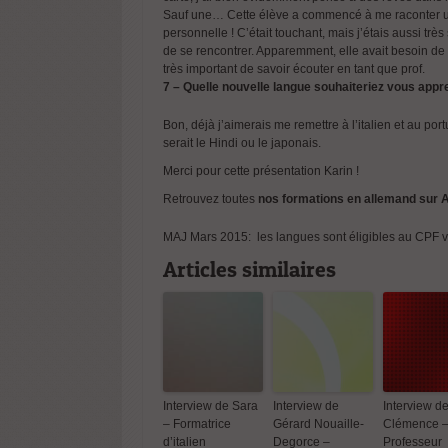
Sauf une… Cette élève a commencé à me raconter un rê
personnelle ! C’était touchant, mais j’étais aussi très
de se rencontrer. Apparemment, elle avait besoin de p
très important de savoir écouter en tant que prof.
Interview
7 – Quelle nouvelle langue souhaiteriez vous appr
– Formatr
d’italien
Bon, déjà j’aimerais me remettre à l’italien et au po
serait le Hindi ou le japonais.
Merci pour cette présentation Karin !
Retrouvez toutes
nos formations en allemand sur 
MAJ Mars 2015: les langues sont éligibles au CPF v
Articles similaires
Interview
– Profes
d’anglais
ADomLin
Interview de Sara
Interview de
Interview d
– Formatrice
Gérard Nouaille-
Clémence 
d’italien
Degorce –
Professeur