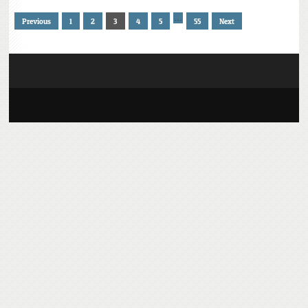
…
Previous
1
2
3
4
5
55
Next