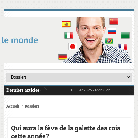
Derniers articles:
11 juillet 2025 -
Mon Compte Formation (CPF
6 janvier 2025 -
Au 1er janvier 2025, le re
31 janvier 2025 -
Digital Learning en 2025 
21 octobre 2024 -
L’importance cruciale de
Accueil
/
Dossiers
Qui aura la fève de la galette des rois
cette année?