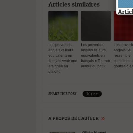
Articles similaires
Artic
Les proverbes
Les proverbes
Les prover
anglais et leurs
anglais et leurs
anglais Se
Les prov
équivalents en
équivalents en
ressembler
anglais e
français Avoir une
français « Tourner
comme deu
équivale
araignée au
autour du pot »
gouttes d e
français 
plafond
araignée
plafond
SHARE THIS POST
A PROPOS DE L'AUTEUR
Les prov
anglais –
Olivier Haquet