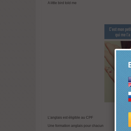
A little bird told me
L’anglais est éligible au CPF
Une formation anglais pour chacun