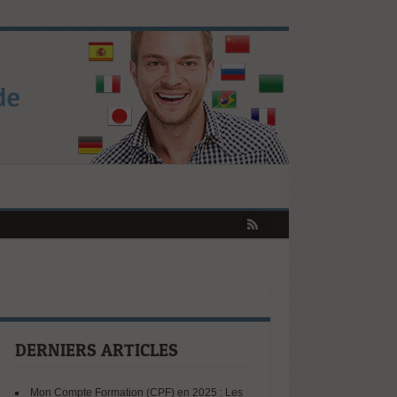
s Révèlent les Tendances Clés !
iser votre CPF augmente
portunités selon le Baromètre ISTF
nelle en Europe : ce que révèle le rapport Draghi
DERNIERS ARTICLES
Mon Compte Formation (CPF) en 2025 : Les