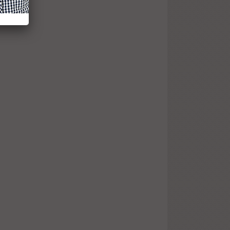
 vos
e ?