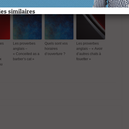
les similaires
bes
Les proverbes
Quels sont vos
Les proverbes
anglais –
horaires
anglais – « Avoir
erbes
Les proverbes
Les proverbes
Les proverbes
Quels sont
« Conceited as a
d’ouverture ?
d’autres chats à
t leurs
anglais et leurs
anglais Se
anglais –
horaires
x
barber’s cat »
fouetter »
nts en
équivalents en
ressembler
« Conceited as a
d’ouvertur
au
Avoir une
français « Tourner
comme deux
barber’s cat »
 au
autour du pot »
gouttes d eau
erbes
 « Avoir