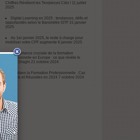
Chiffres Révèlent les Tendances Clés !
11 juillet
2025
Digital Learning en 2025 : tendances, défis et
opportunités selon le Baromètre ISTF
31 janvier
2025
Au 1er janvier 2025, le reste à charge pour
mobiliser votre CPF augmente
6 janvier 2025
L’importance cruciale de la formation
professionnelle en Europe : ce que révèle le
rapport Draghi
21 octobre 2024
L’IA dans la Formation Professionnelle : Cas
Concrets et Réussites en 2024
7 octobre 2024