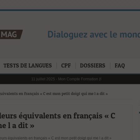
TESTS DE LANGUES
CPF
DOSSIERS
FAQ
11 juillet 2025 -
Mon Compte Formation (CPF) en 2025 : Les Chiffre
6 janvier 2025 -
Au 1er janvier 2025, le reste à charge pour mobil
31 janvier 2025 -
Digital Learning en 2025 : tendances, défis et op
21 octobre 2024 -
L’importance cruciale de la formation profession
uivalents en français « C est mon petit doigt qui me l a dit »
leurs équivalents en français « C
e l a dit »
urs équivalents en français « C est mon petit doigt qui me l a dit »