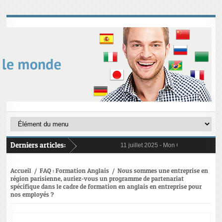
Derniers articles:
11 juillet 2025 -
Mon Compte Formation 
6 janvier 2025 -
Au 1er janvier 2025, 
31 janvier 2025 -
Digital Learning en 
21 octobre 2024 -
L’importance crucia
Accueil
/
FAQ : Formation Anglais
/
Nous sommes une entreprise en
région parisienne, auriez-vous un programme de partenariat
spécifique dans le cadre de formation en anglais en entreprise pour
nos employés ?