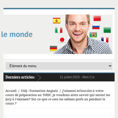
Derniers articles:
11 juillet 2025 -
Mon Compte Formation (C
6 janvier 2025 -
Au 1er janvier 2025, le 
31 janvier 2025 -
Digital Learning en 202
21 octobre 2024 -
L’importance cruciale 
Accueil
/
FAQ : Formation Anglais
/
J’aimerai m’inscrire à votre
cours de préparation au TOEIC. Je voudrais alors savoir qui seront les
jury à l’examen? Est-ce-que ce sera les mêmes profs au pendant le
cours ?