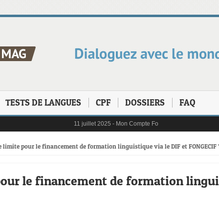
TESTS DE LANGUES
CPF
DOSSIERS
FAQ
11 juillet 2025 -
Mon Compte Formation (CPF) en 2025 : L
6 janvier 2025 -
Au 1er janvier 2025, le reste à charge 
31 janvier 2025 -
Digital Learning en 2025 : tendances, 
21 octobre 2024 -
L’importance cruciale de la formation 
 de limite pour le financement de formation linguistique via le DIF et FONGECIF 
 pour le financement de formation lingui