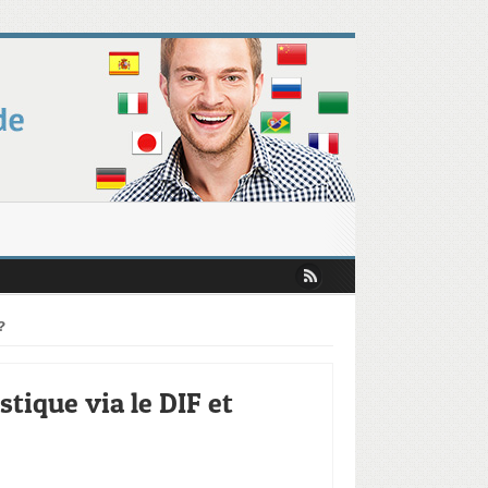
es Chiffres Révèlent les Tendances Clés !
pour mobiliser votre CPF augmente
défis et opportunités selon le Baromètre ISTF
professionnelle en Europe : ce que révèle le rapport Draghi
?
stique via le DIF et