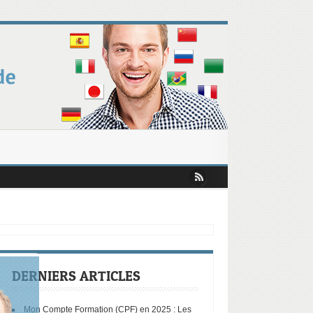
hiffres Révèlent les Tendances Clés !
 mobiliser votre CPF augmente
s et opportunités selon le Baromètre ISTF
essionnelle en Europe : ce que révèle le rapport Draghi
DERNIERS ARTICLES
Mon Compte Formation (CPF) en 2025 : Les