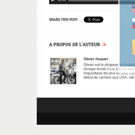
Lecteur
audio
SHARE THIS POST
A PROPOS DE L'AUTEUR
Olivier Haquet
Olivier est le dirigeant et fon
Groupe fondé il y a 10 ans avec
linguistique de plus en plus var
début de carrière aux USA , eté 