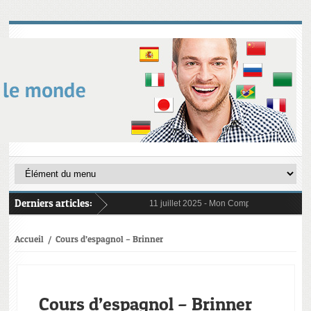
Derniers articles:
11 juillet 2025 -
Mon Compte Formation (CPF)
6 janvier 2025 -
Au 1er janvier 2025, le res
31 janvier 2025 -
Digital Learning en 2025 :
21 octobre 2024 -
L’importance cruciale de 
Accueil
/
Cours d’espagnol – Brinner
Cours d’espagnol – Brinner