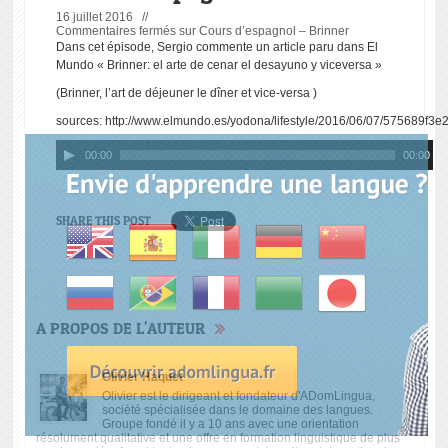
16 juillet 2016 //
Commentaires fermés
sur Cours d’espagnol – Brinner
Dans cet épisode, Sergio commente un article paru dans El
Mundo « Brinner: el arte de cenar el desayuno y viceversa »
(Brinner, l’art de déjeuner le dîner et vice-versa )
sources:
http://www.elmundo.es/yodona/lifestyle/2016/06/07/575689f3
Lecteur
00:00
00:00
audio
SHARE THIS POST
A PROPOS DE L'AUTEUR
Olivier Haquet
Olivier est le dirigeant et fondateur d'ADomLingua,
société spécialisée dans le domaine des langues.
Groupe fondé il y a 10 ans avec une orientation
résolument qualitative et une offre en formation linguistique de plus