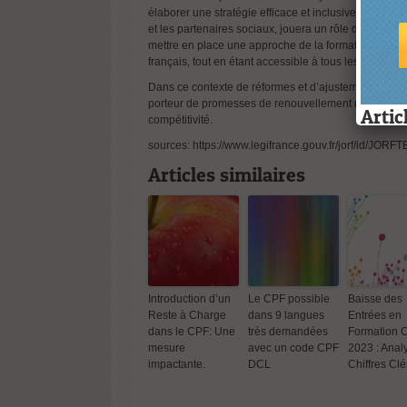
élaborer une stratégie efficace et inclusive, en colla
et les partenaires sociaux, jouera un rôle déterminant
mettre en place une approche de la formation profe
français, tout en étant accessible à tous les citoye
Dans ce contexte de réformes et d’ajustements, le se
porteur de promesses de renouvellement nécessaires
Artic
compétitivité.
sources:
https://www.legifrance.gouv.fr/jorf/id/JO
Articles similaires
Introduct
Reste à 
dans le 
mesure
Introduction d’un
Le CPF possible
Baisse des
impactan
Reste à Charge
dans 9 langues
Entrées en
dans le CPF: Une
très demandées
Formation 
mesure
avec un code CPF
2023 : Anal
impactante.
DCL
Chiffres Clé