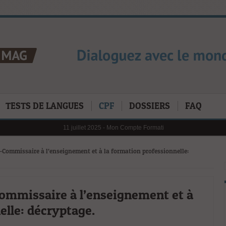
TESTS DE LANGUES
CPF
DOSSIERS
FAQ
11 juillet 2025 -
Mon Compte Formation (CPF) en 2025 : Les Chi
6 janvier 2025 -
Au 1er janvier 2025, le reste à charge pour m
31 janvier 2025 -
Digital Learning en 2025 : tendances, défis 
21 octobre 2024 -
L’importance cruciale de la formation profes
Commissaire à l’enseignement et à la formation professionnelle:
mmissaire à l’enseignement et à
elle: décryptage.