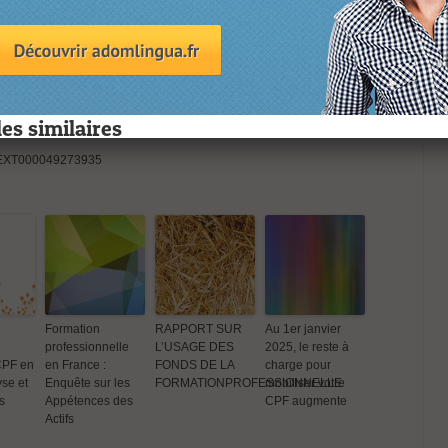
boration étroite avec les ministères concernés, les acteurs de la formation
 dans le succès des politiques de formation à venir. L’objectif est de
ssionnelle ambitieuse, adaptée aux exigences du marché du travail
ns en quête de compétences et d’opportunités professionnelles.
cteur de la formation professionnelle en France se trouve à un carrefour,
 pour répondre aux défis contemporains de l’emploi et de la
les similaires
RFTEXT000049273935
ion d’un
Le CPF possible
Baisse des
Formation
RAPPORT
Charge
dans 9 langues
Entrées en
professionnelle
L’USAGE 
CPF: Une
très demandées
Formation CPF en
en France :
FONDS DE
avec un code CPF
2023 : Analyse et
Enquête sur les
FORMATI
Formation
RAPPORT SUR
Au 1er janvier
te.
DCL
Chiffres Clés
Appétences des
professionnelle
L’USAGE DES
2025, le reste à
Actifs
CPF en
en France :
FONDS DE LA
charge pour
yse et
Enquête sur les
FORMATIONPROFESSIONNELLE
mobiliser votre
s
Appétences des
CPF augmente
Actifs