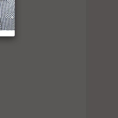
 SUR
DES
 LA
ONPROFESSIONNELLE