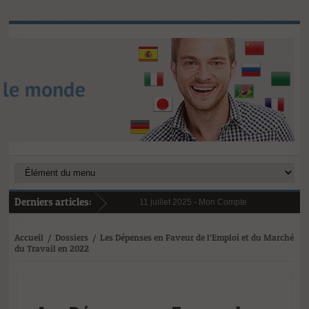
Derniers articles:
11 juillet 2025 -
Mon Compte Formation (CPF) en
6 janvier 2025 -
Au 1er janvier 2025, le reste 
31 janvier 2025 -
Digital Learning en 2025 : te
21 octobre 2024 -
L’importance cruciale de la 
Accueil
/
Dossiers
/
Les Dépenses en Faveur de l’Emploi et du Marché
du Travail en 2022