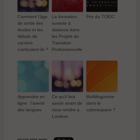
Comment l’âge
La formation
Prix du TOEIC
Apprendre en
de sortie des
ouverte à
ligne : l’avenir
Comment l’âge
La formation
Prix du TOEIC
études et les
distance dans
des langues
de sortie des
ouverte à
débuts de
les Projets de
études et les
distance dans
carrière
Transition
débuts de
les Projets de
s’articulent-ils ?
Professionnelle
carrière
Transition
s’articulent-ils ?
Professionnelle
Multilinguisme
dans le
Apprendre en
Ce qu’il faut
Multilinguisme
cyberespace ?
ligne : l’avenir
savoir avant de
dans le
des langues
vous rendre a
cyberespace ?
Londres