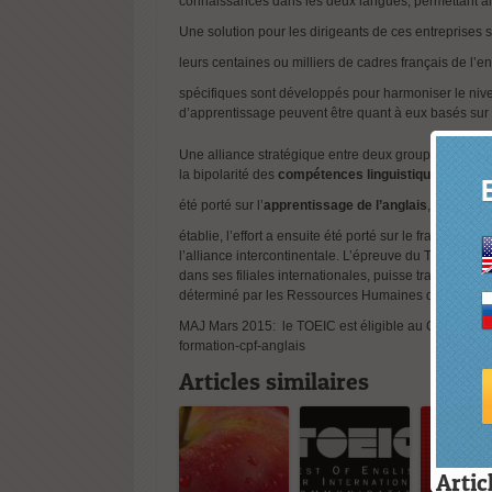
connaissances dans les deux langues, permettant a
Une solution pour les dirigeants de ces entreprises se
leurs centaines ou milliers de cadres français de l’en
spécifiques sont développés pour harmoniser le niv
d’apprentissage peuvent être quant à eux basés sur 
Une alliance stratégique entre deux groupes issus d’u
la bipolarité des
compétences linguistiques
. C’est 
été porté sur l’
apprentissage de l’anglais
, langue d’
établie, l’effort a ensuite été porté sur le françai
l’alliance intercontinentale. L’épreuve du TFI ™ a 
dans ses filiales internationales, puisse travailler 
déterminé par les Ressources Humaines de Renault
MAJ Mars 2015: le TOEIC est éligible au CPF code 
formation-cpf-anglais
Articles similaires
Artic