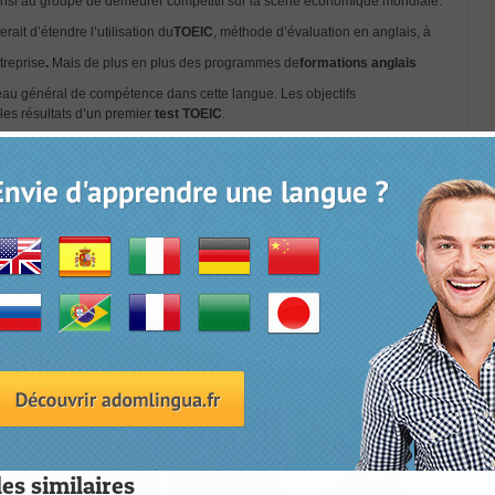
insi au groupe de demeurer compétitif sur la scène économique mondiale.
rait d’étendre l’utilisation du
TOEIC
, méthode d’évaluation en anglais,
à
treprise
.
Mais de plus en plus des programmes de
formations anglais
eau général de compétence dans cette langue. Les objectifs
les résultats d’un premier
test TOEIC
.
ne culture nationale et une culture d’entreprise différente doit envisager
le cas entre autre de l’Alliance Renault-Nissan ; en effet l’effort a d’abord
affaire internationale. Une fois établies, les
formations en langue
anglaise
s, sachant que les mêmes épreuves ont été demandées aux collaborateurs de
été adoptée pour garantir que le personnel, dans son ensemble, notamment
aussi bien en français qu’en anglais. Un niveau minimum au TFI est
.
cpf TOEIC 131204 voir https://www.adomlingua.fr/compte-personnel-
les similaires