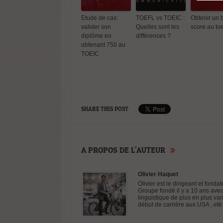
Etude de cas:
TOEFL vs TOEIC :
Obtenir un 
valider son
Quelles sont les
score au to
diplôme en
différences ?
obtenant 750 au
TOEIC
Etude de
valider s
diplôme 
obtenant
TOEIC
SHARE THIS POST
A PROPOS DE L'AUTEUR
Le Barom
Olivier Haquet
National
Olivier est le dirigeant et fon
Groupe fondé il y a 10 ans avec
Adomling
linguistique de plus en plus var
l’apprent
début de carrière aux USA , eté 
des lang
est enfin