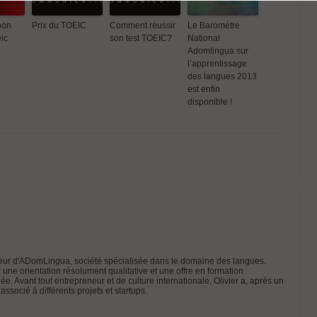
bon
Prix du TOEIC
Comment réussir
Le Baromètre
eic
son test TOEIC?
National
Adomlingua sur
l’apprentissage
des langues 2013
est enfin
 cas:
TOEFL vs TOEIC :
Obtenir un bon
Prix du TOEIC
Comment r
disponible !
on
Quelles sont les
score au toeic
son test T
en
différences ?
 750 au
ètre
dateur d'ADomLingua, société spécialisée dans le domaine des langues.
 une orientation résolument qualitative et une offre en formation
ua sur
iée. Avant tout entrepreneur et de culture internationale, Olivier a, après un
issage
associé à différents projets et startups.
ues 2013