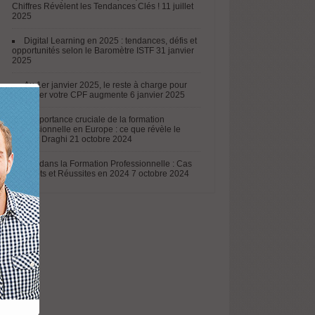
Chiffres Révèlent les Tendances Clés !
11 juillet
2025
Digital Learning en 2025 : tendances, défis et
opportunités selon le Baromètre ISTF
31 janvier
2025
Au 1er janvier 2025, le reste à charge pour
mobiliser votre CPF augmente
6 janvier 2025
L’importance cruciale de la formation
professionnelle en Europe : ce que révèle le
rapport Draghi
21 octobre 2024
L’IA dans la Formation Professionnelle : Cas
Concrets et Réussites en 2024
7 octobre 2024