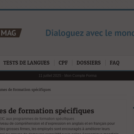
TESTS DE LANGUES
CPF
DOSSIERS
FAQ
11 juillet 2025 -
Mon Compte Formation (CPF) en 2025 : Les Ch
6 janvier 2025 -
Au 1er janvier 2025, le reste à charge pour 
31 janvier 2025 -
Digital Learning en 2025 : tendances, défis 
21 octobre 2024 -
L’importance cruciale de la formation profe
mes de formation spécifiques
s de formation spécifiques
IC aux programmes de formation spécifiques
 niveau de compréhension et d’expression en anglais et en français pour
des grosses firmes, les employés sont encouragés à améliorer leurs