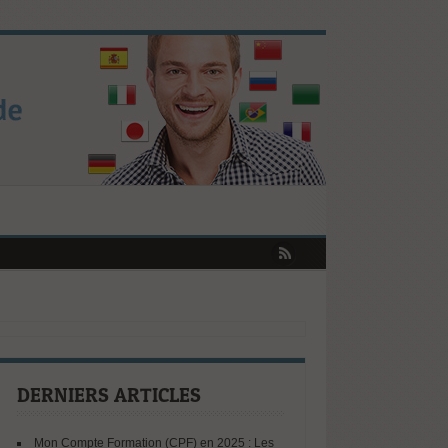
iffres Révèlent les Tendances Clés !
mobiliser votre CPF augmente
et opportunités selon le Baromètre ISTF
ssionnelle en Europe : ce que révèle le rapport Draghi
DERNIERS ARTICLES
Mon Compte Formation (CPF) en 2025 : Les